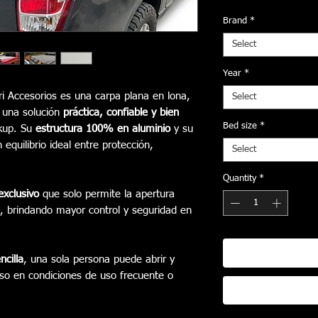
Brand
*
Select
Year
*
i Accesorios es una carpa plana en lona,
Select
 una solución
práctica, confiable y bien
Bed size
*
ckup. Su
estructura 100% en aluminio
y su
 equilibrio ideal entre protección,
Select
Quantity
*
exclusivo
que solo permite la apertura
, brindando mayor control y seguridad en
cilla
, una sola persona puede abrir y
luso en condiciones de uso frecuente o