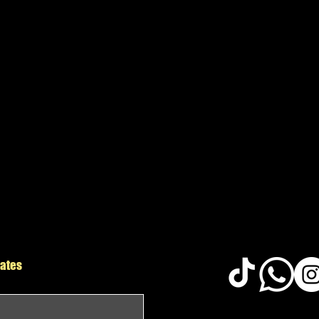
El sistema de Velc
completamente los r
cierras la compuert
Carpa.
Cuenta con 4 o 6 
perforaciones para
modelo o tamaño d
dates