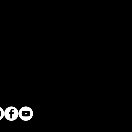
ro y su chapa bloquean
ieles laterales, es decir que si
a del platón, no se podrá abrir la
Prensas en Aluminio que evitan
 su Instalación. (Dependiendo del
el platón).