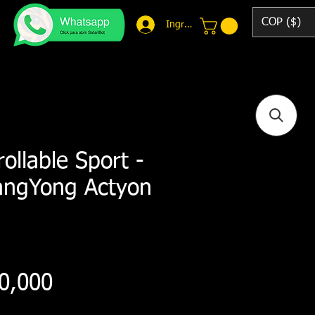
COP ($)
Ingresar
ollable Sport -
angYong Actyon
Price
0,000