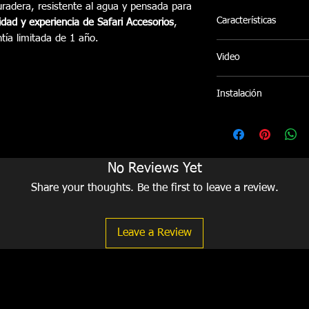
uradera, resistente al agua y pensada para
Características
idad y experiencia de Safari Accesorios
,
tía limitada de 1 año.
Estructura fabrica
Video
en Tela (Lona Lam
poliéster y texturi
Al abrir la Cubierta
Instalación
fácilmente sin nec
cualquier camione
Ofrecemos servicio de 
abierta, asegurarla
Pereira sin costo adici
completamente segu
instalaciones en otras
vidrio trasero.
coordina bajo disponib
No Reviews Yet
Sistema lateral de
Share your thoughts. Be the first to leave a review.
funcionamiento.
Sistema de cierre
lados del platón.
Leave a Review
No resiste peso sob
No requiere mante
Nuestra Cubierta e
estructura en alum
Lona superior con
así por mucho tie