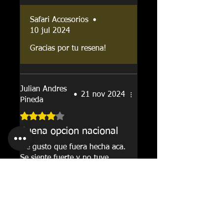
Safari Accesorios
•
10 jul 2024
Gracias por tu resena!
Julian Andres
•
21 nov 2024
Pineda
Obtuvo 4 de 5 estrellas.
Buena opcion nacional
Me gusto que fuera hecha aca.
Se siente fuerte y no tuve
problemas con la instalacion.
¿Te resultó útil?
Sí
Safari Accesorios
•