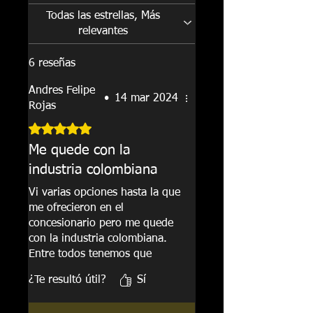
- Producto 100% Libre de
Todas las estrellas, Más
Mantenimiento.
relevantes
- Ayuda en el ahorro de combustible
hasta un 10% (dependiendo del
6 reseñas
vehículo). Datos tomados de
un estudio privado del SEMA y otros
Andres Felipe
expertos que aseguran la disminución
•
14 mar 2024
Rojas
del coeficiente de resistencia
Obtuvo 5 de 5 estrellas.
al viento y aumento de kilómetros por
galón.
Me quede con la
- Sistema de prensas en aluminio
industria colombiana
evitan el uso de taladros o
herramientas complejas.
Vi varias opciones hasta la que
- Fabricantes exclusivos en Colombia.
me ofrecieron en el
- Garantía limitada por 1 año.
concesionario pero me quede
con la industria colombiana.
Entre todos tenemos que
apoyarnos. La que me ofrecian
¿Te resultó útil?
Sí
era china y no me convencian
los repuestos.