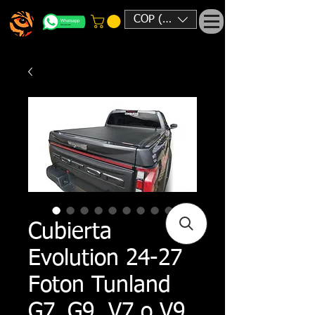
COP ($)
Cubierta
Evolution 24-27
Foton Tunland
G7, G9, V7 o V9