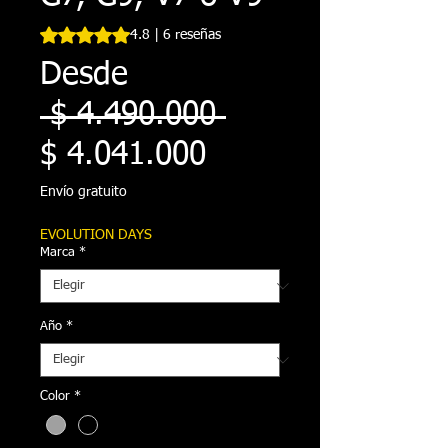
Según 6 reseñas, la calificación es de 4.8 de 5 estrellas
4.8 | 6 reseñas
Desde
Precio
 $ 4.490.000 
Precio
$ 4.041.000
de
Envío gratuito
oferta
EVOLUTION DAYS
Marca
*
Año
*
Color
*