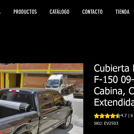
A
PRODUCTOS
CATÁLOGO
CONTACTO
TIENDA
Cubierta 
F-150 09
Cabina, 
Extendid
Según 6 reseñas, la
4.7 | 6
SKU: EV2503