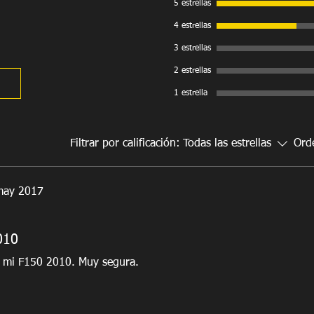
- Garantía limitada po
5 estrellas
4 estrellas
3 estrellas
2 estrellas
1 estrella
Filtrar por calificación:
Todas las estrellas
Ord
may 2017
010
n mi F150 2010. Muy segura.