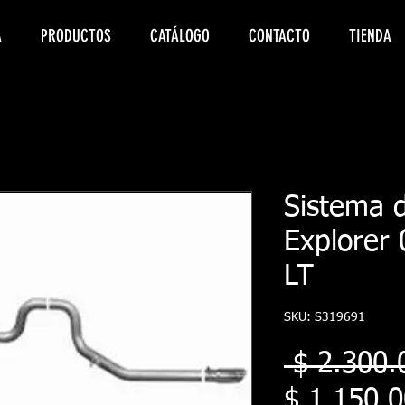
A
PRODUCTOS
CATÁLOGO
CONTACTO
TIENDA
Sistema 
Explorer 
LT
SKU: S319691
 $ 2.300.
$ 1.150.