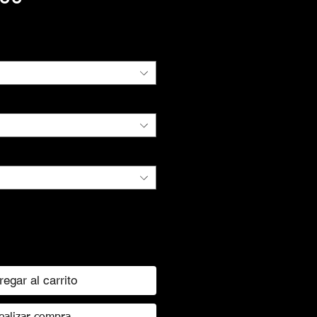
de
oferta
regar al carrito