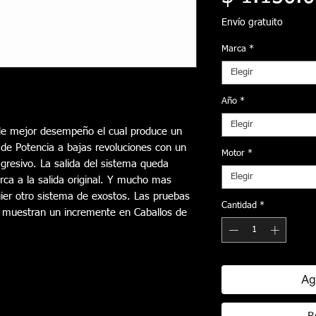
Envío gratuito
Marca
*
Elegir
Año
*
Elegir
de mejor desempeño el cual produce un 
e Potencia a bajas revoluciones con un 
Motor
*
resivo. La salida del sistema queda 
Elegir
rca a la salida original. Y mucho mas 
uier otro sistema de exostos. Las pruebas 
Cantidad
*
muestran un incremente en Caballos de 
Ag