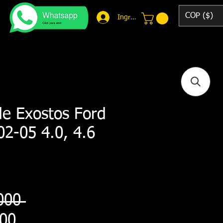
COP ($)
Ingresar
de Exostos Ford
02-05 4.0, 4.6
Precio
000 
Precio
000