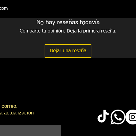
- Sistema de prensas 
.com
o herramientas compl
- Sin Correas, Broches
No hay reseñas todavía
funcionamiento.
- Fabricantes exclusi
Comparte tu opinión. Deja la primera reseña.
- Garantía limitada po
Dejar una reseña
 correo.
a actualización