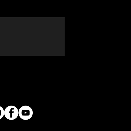
en aluminio evitan el uso de taladros
ejas.
, Velcro o Resortes para su
vos en Colombia.
r 1 año.