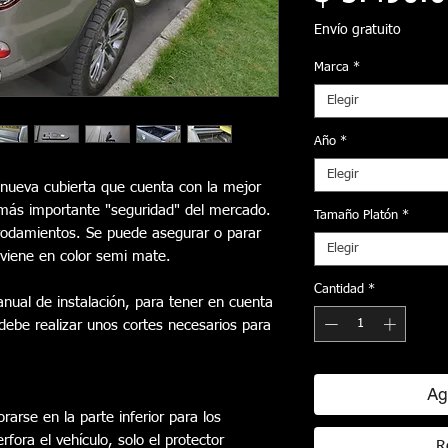
Envío gratuito
Marca
*
Elegir
Año
*
Elegir
la nueva cubierta que cuenta con la mejor
o más importante "seguridad" del mercado.
Tamaño Platón
*
 rodamientos. Se puede asegurar o parar
Elegir
y viene en color semi mate.
Cantidad
*
anual de instalación, para tener en cuenta
 debe realizar unos cortes necesarios para
Ag
rarse en la parte inferior para los
fora el vehículo, solo el protector
R