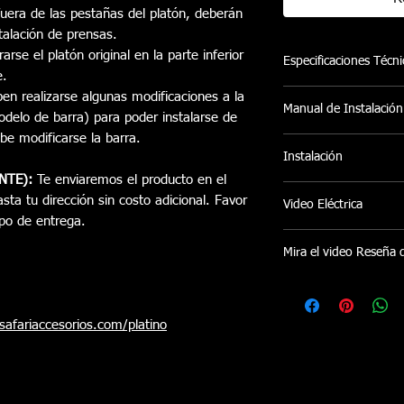
 fuera de las pestañas del platón, deberán
talación de prensas.
arse el platón original en la parte inferior
Especificaciones Técni
e.
- Cubierta en aluminio
en realizarse algunas modificaciones a la
Manual de Instalación
pared conectada por u
odelo de barra) para poder instalarse de
termoplástico suminis
be modificarse la barra.
M
anual de Instalación
prueba de agua.
Instalación
- Sistema de Rodamie
NTE):
Te enviaremos el producto en el
suministran suavidad y
Ofrecemos servicio de 
sta tu dirección sin costo adicional. Favor
Video Eléctrica
su funcionamiento.
Pereira sin costo adici
po de entrega.
- Chapa con llave imp
instalaciones en otras
https://youtu.be/h
osición brindando ma
coordina bajo disponib
Mira el video Reseña 
- Pintura Electrostáti
Texturizado con Prote
https://www.instag
- Producto 100% Libr
- Ayuda en el ahorro
safariaccesorios.com/platino
(dependiendo del veh
un estudio privado d
aseguran la disminució
viento y aumento de 