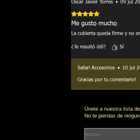
Oscar Javier Torres
•
09 jul 2
Obtuvo 5 de 5 estrellas.
Me gusto mucho
La cubierta queda firme y no e
¿Te resultó útil?
Sí
Safari Accesorios
•
10 jul 
Gracias por tu comentario!
Únete a nuestra lista de
No te pierdas de ningun