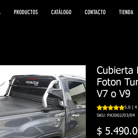
A
PRODUCTOS
CATÁLOGO
CONTACTO
TIENDA
Cubierta 
Foton Tu
V7 o V9
Según 4 reseñas, la
5.0 | 4
SKU: PA3002/03/04
$ 5.490.