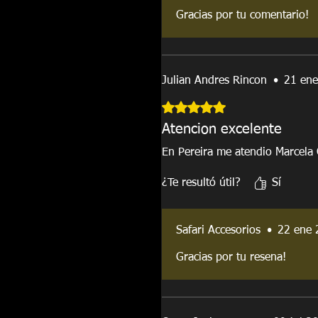
Gracias por tu comentario!
Julian Andres Rincon
•
21 en
Obtuvo 5 de 5 estrellas.
Atencion excelente
En Pereira me atendio Marcela 
¿Te resultó útil?
Sí
Safari Accesorios
•
22 ene 
Gracias por tu resena!