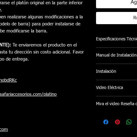
Ag
arse el platón original en la parte inferior
e.
en realizarse algunas modificaciones a la
R
odelo de barra) para poder instalarse de
be modificarse la barra.
Especificaciones Técni
NTE):
Te enviaremos el producto en el
- Cubierta en aluminio
sta tu dirección sin costo adicional. Favor
Manual de Instalación
pared conectada por u
po de entrega.
termoplástico suminis
M
anual de Instalación
prueba de agua.
Instalación
- Sistema de Rodamie
PnqbdRKc
suministran suavidad y
Ofrecemos servicio de 
Video Eléctrica
su funcionamiento.
Pereira sin costo adici
safariaccesorios.com/platino
- Chapa con llave imp
instalaciones en otras
https://youtu.be/h
osición brindando ma
coordina bajo disponib
Mira el video Reseña 
- Pintura Electrostáti
Texturizado con Prote
https://www.instag
- Producto 100% Libr
- Ayuda en el ahorro
.com
(dependiendo del veh