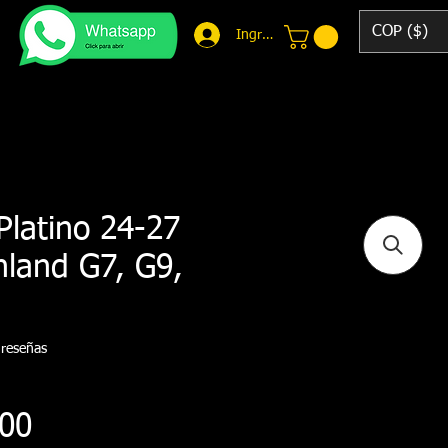
COP ($)
Ingresar
Platino 24-27
nland G7, G9,
 calificación es de 5.0 de 5 estrellas
 reseñas
Precio
000