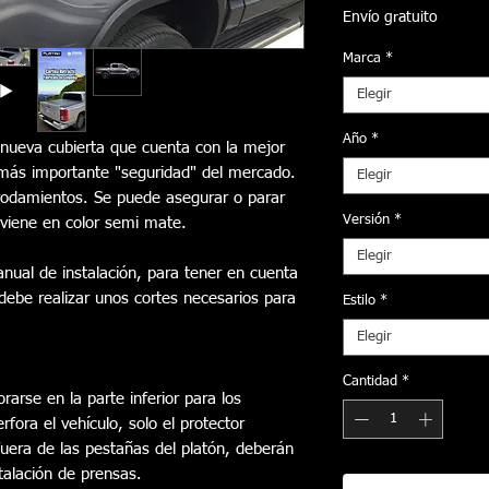
Envío gratuito
Marca
*
Elegir
Año
*
la nueva cubierta que cuenta con la mejor
o más importante "seguridad" del mercado.
Elegir
 rodamientos. Se puede asegurar o parar
Versión
*
y viene en color semi mate.
Elegir
anual de instalación, para tener en cuenta
 debe realizar unos cortes necesarios para
Estilo
*
Elegir
Cantidad
*
rarse en la parte inferior para los
fora el vehículo, solo el protector
 fuera de las pestañas del platón, deberán
talación de prensas.