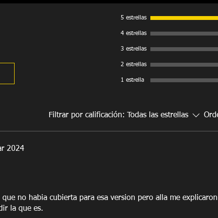
un estudio privado d
aseguran la disminució
5 estrellas
viento y aumento de 
4 estrellas
- Sistema de prensas 
o herramientas compl
3 estrellas
- Sin Correas, Broches
2 estrellas
funcionamiento.
- Fabricantes exclusi
1 estrella
- Garantía limitada po
Filtrar por calificación:
Todas las estrellas
Ord
ar 2024
 que no habia cubierta para esa version pero alla me explicaron
ir la que es.