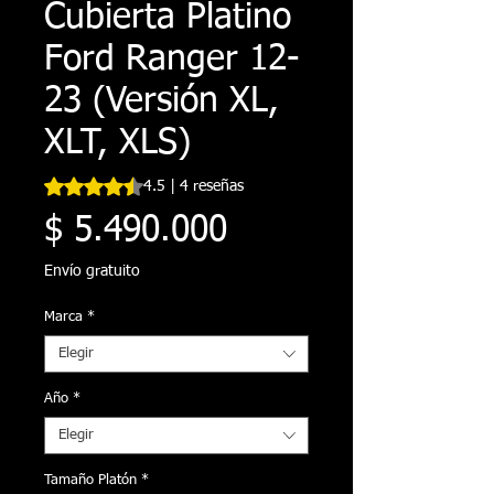
Cubierta Platino
Ford Ranger 12-
23 (Versión XL,
XLT, XLS)
Según 4 reseñas, la calificación es de 4.5 de 5 estrellas
4.5 | 4 reseñas
Precio
$ 5.490.000
Envío gratuito
Marca
*
Elegir
Año
*
Elegir
Tamaño Platón
*