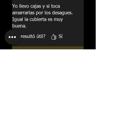
Yo llevo cajas y si toca
amarrarlas por los desagues.
Igual la cubierta es muy
buena.
¿Te resultó útil?
Sí
Safari Accesorios
•
22 feb 2023
Gracias por tu comentario!
Oscar Javier
•
09 jul 2022
Montoya
Obtuvo 5 de 5 estrellas.
Me gusto la calidad
La cubierta queda firme y se