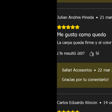
Julian Andres Pineda
•
21 ma
Obtuvo 5 de 5 estrellas.
Me gusto como quedo
La carpa queda firme y el colo
¿Te resultó útil?
Sí
Safari Accesorios
•
22 mar
Gracias por tu comentario!
Carlos Eduardo Rincon
•
14 o
Obtuvo 5 de 5 estrellas.