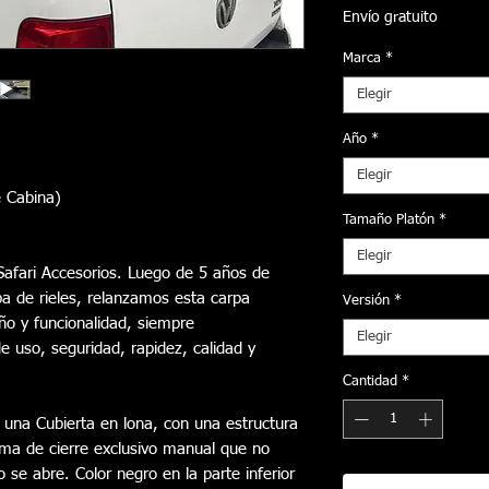
Envío gratuito
Marca
*
Elegir
Año
*
Elegir
 Cabina)
Tamaño Platón
*
Elegir
afari Accesorios. Luego de 5 años de
a de rieles, relanzamos esta carpa
Versión
*
ño y funcionalidad, siempre
Elegir
e uso, seguridad, rapidez, calidad y
Cantidad
*
 una Cubierta en lona, con una estructura
ema de cierre exclusivo manual que no
 se abre. Color negro en la parte inferior