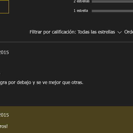
2 estrellas
No requiere mante
Nuestra Cubierta e
1 estrella
estructura en alum
Lona superior con
así por mucho tie
Filtrar por calificación:
Todas las estrellas
Ord
El sistema de Velc
completamente los r
cierras la compuert
2015
Carpa.
Cuenta con 4 o 6 
perforaciones para
modelo o tamaño d
o
gra por debajo y se ve mejor que otras.
2015
ros!