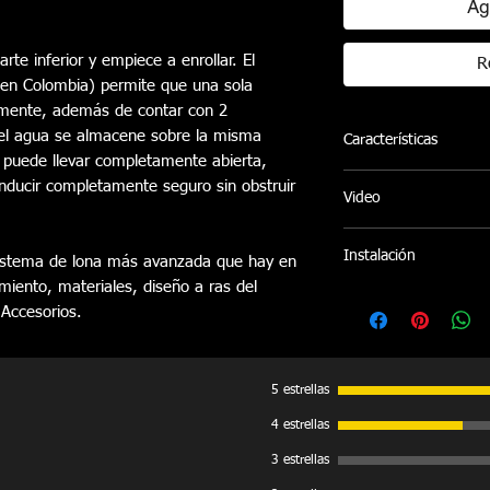
Ag
rte inferior y empiece a enrollar. El
R
o en Colombia) permite que una sola
ilmente, además de contar con 2
el agua se almacene sobre la misma
Características
e puede llevar completamente abierta,
Estructura fabrica
nducir completamente seguro sin obstruir
Video
en Tela (Lona Lam
poliéster y texturi
https://www.instagr
Al abrir la Cubierta
Instalación
sistema de lona más avanzada que hay en
fácilmente sin nec
miento, materiales, diseño a ras del
cualquier camione
Ofrecemos servicio de 
 Accesorios.
abierta, asegurarla
Pereira sin costo adici
completamente segu
instalaciones en otras
vidrio trasero.
coordina bajo disponib
Sistema lateral de
5 estrellas
funcionamiento.
4 estrellas
Sistema de cierre
lados del platón.
3 estrellas
No resiste peso sob