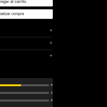
regar al carrito
ealizar compra
da en aluminio extruido y terminado
inada) elaborada con refuerzo de
zado en tejido de punto.
am.com/p/DPpFgSLEsQv/
, el velcro le permitirá abrirla
esidad de 2 personas. Aplica para
ta y se puede llevar completamente
instalación gratis en la ciudad de
 con las hebillas y conducir
onal con cita previa. Para
ro sin obstruir la visibilidad del
 ciudades habría costo adicional y se
ilidad del técnico o Distribuidor.
 Velcro único en Colombia para su
4
2
 automático que abre desde ambos
0
re la Cubierta.