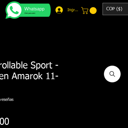
COP ($)
Ingresar
ollable Sport -
en Amarok 11-
 calificación es de 4.7 de 5 estrellas
 reseñas
Precio
000