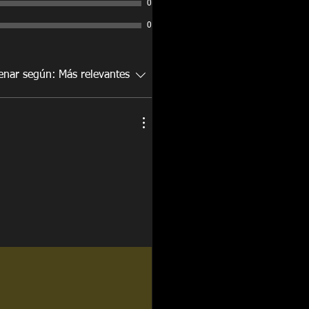
0
nimiento de ningún tipo.
s totalmente resistente al agua. Su
0
inio no se oxida con el tiempo y la
tiene protector UV para mantenerse
mpo.
enar según:
Más relevantes
ro y su chapa bloquean
ieles laterales, es decir que si
a del platón, no se podrá abrir la
Prensas en Aluminio que evitan
 su Instalación. (Dependiendo del
el platón).