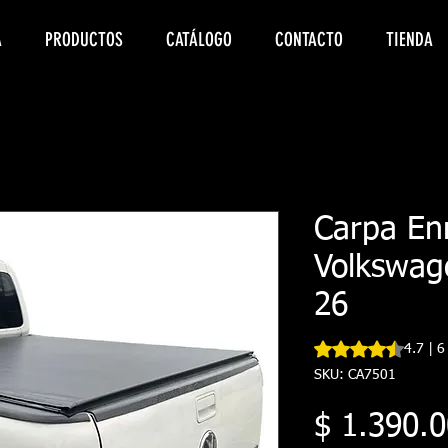
A
PRODUCTOS
CATÁLOGO
CONTACTO
TIENDA
Carpa Enr
Volkswag
26
Según 6 reseñas, la
4.7 | 6
SKU: CA7501
$ 1.390.