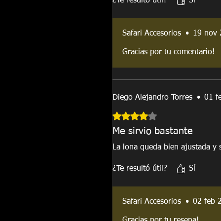
¿Te resultó útil?
Sí
Safari Accesorios
•
19 nov
Gracias por tu comentario!
Diego Alejandro Torres
•
01 f
Obtuvo 4 de 5 estrellas.
Me sirvio bastante
La lona queda bien ajustada y s
¿Te resultó útil?
Sí
Safari Accesorios
•
02 feb 
Gracias por tu resena!