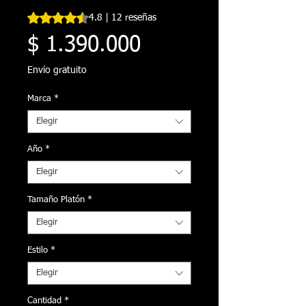
Según 12 reseñas, la calificación es de 4.8 de 5 estrellas
4.8 | 12 reseñas
Precio
$ 1.390.000
Envío gratuito
Marca
*
Elegir
Año
*
Elegir
Tamaño Platón
*
Elegir
Estilo
*
Elegir
Cantidad
*