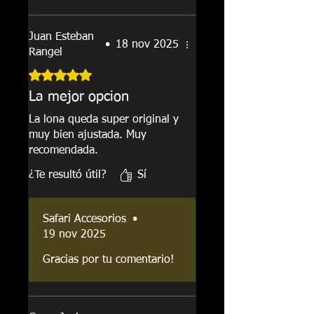
broches. La compré en un
distribuidor en Medellín y me
Juan Esteban
explicaron todo.
•
18 nov 2025
Rangel
Recomendadísima
Obtuvo 5 de 5 estrellas.
La mejor opcion
La lona queda super original y
muy bien ajustada. Muy
recomendada.
¿Te resultó útil?
Sí
Safari Accesorios
•
19 nov 2025
Gracias por tu comentario!