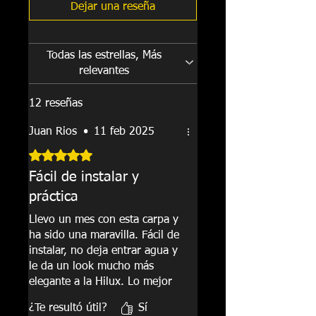
Nuestra Cubierta es totalmente
Dejar una reseña
resistente al agua. Su estructura en
aluminio no se oxida con el tiempo
y la Lona superior contiene
Todas las estrellas, Más
protector UV para mantenerse así
relevantes
por mucho tiempo.
El sistema de Velcro y su chapa
12 reseñas
bloquean completamente los rieles
laterales, es decir que si cierras la
Juan Rios
•
11 feb 2025
compuerta del platón, no se podrá
abrir la Carpa.
Obtuvo 5 de 5 estrellas.
Cuenta con 4 o 6 Prensas en
Fácil de instalar y
Aluminio que evitan perforaciones
para su Instalación. (Dependiendo
práctica
del modelo o tamaño del platón).
Llevo un mes con esta carpa y
ha sido una maravilla. Fácil de
instalar, no deja entrar agua y
le da un look mucho más
elegante a la Hilux. Lo mejor
es que puedo abrirla y cerrarla
¿Te resultó útil?
Sí
rapidísimo sin pelear con