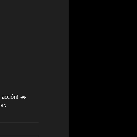
 acción! 🚗 
ar. 