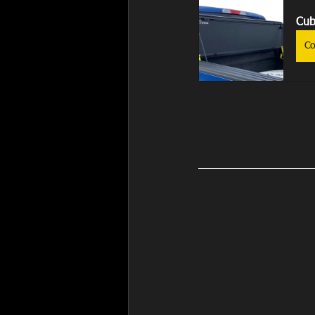
Cub
Co