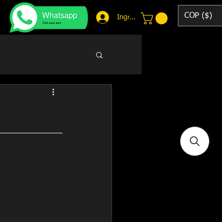
COP ($)
Ingresar