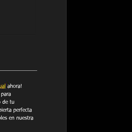
ual
 ahora! 
 para 
o de tu 
ierta perfecta 
bles en nuestra 