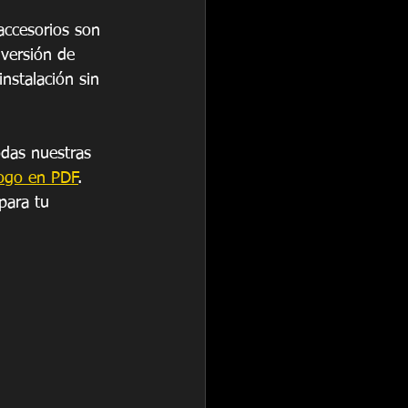
ccesorios son 
versión de 
nstalación sin 
das nuestras 
ogo en PDF
. 
para tu 