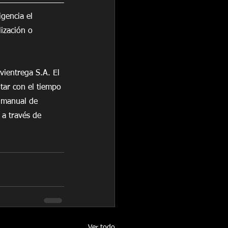
igencia el 
ización o 
vientrega S.A. El 
tar con el tiempo 
n manual de 
 a través de 
Ver todo