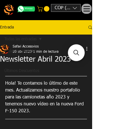
COP ($)
Entrada
Todas las entradas
Safari Accesorios
Todas las entradas
20 abr 2023
1 min de lectura
Newsletter Abril 2023
Noticias
Últimos Descuentos
Hola! Te contamos lo último de este 
mes. Actualizamos nuestro portafolio 
para las camionetas año 2023 y 
tenemos nuevo vídeo en la nueva Ford 
F-150 2023.