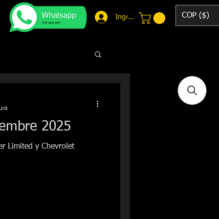
COP ($)
Ingresar
ura
iembre 2025
r Limited y Chevrolet